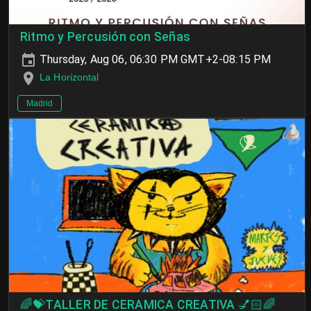
Ritmo y Percusión con Señas
Thursday, Aug 06, 06:30 PM GMT+2-08:15 PM
La Horizontal
Madrid
🌈💝TALLER DE CERAMICA CREATIVA 💅🏻🌈