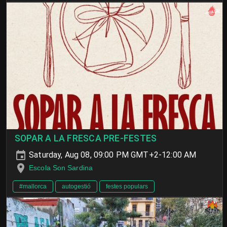
SOPAR A LA FRESCA PRE-FESTES
Saturday, Aug 08, 09:00 PM GMT+2-12:00 AM
Escola Son Sardina
#mallorca
autogestió
festes populars