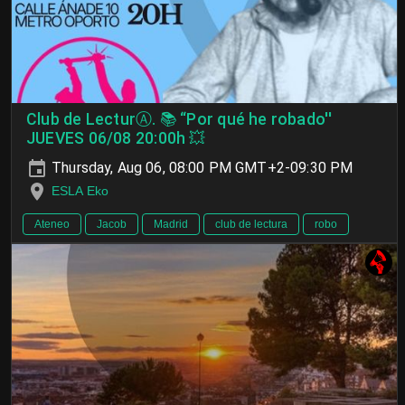
Club de LecturⒶ. 📚 “Por qué he robado''
JUEVES 06/08 20:00h 💥
Thursday, Aug 06, 08:00 PM GMT+2-09:30 PM
ESLA Eko
Ateneo
Jacob
Madrid
club de lectura
robo