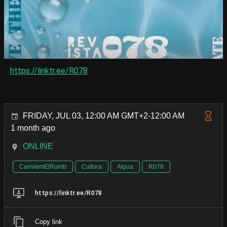
https://linktr.ee/R078
FRIDAY, JUL 03, 12:00 AM GMT+2-12:00 AM
1 month ago
ONLINE
CanviemElRumb
Cultura
Aigua
R078
https://linktr.ee/R078
Copy link