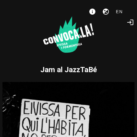
EN
Jam al JazzTaBé