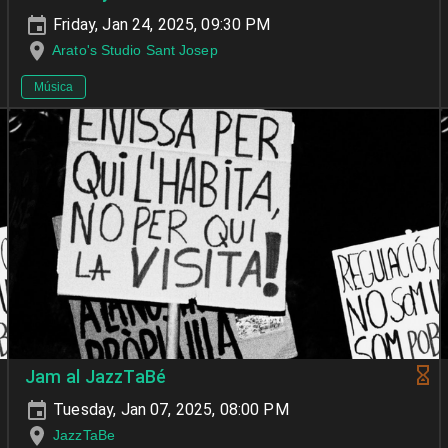
Friday, Jan 24, 2025, 09:30 PM
Arato's Studio Sant Josep
Música
Jam al JazzTaBé
Tuesday, Jan 07, 2025, 08:00 PM
JazzTaBe