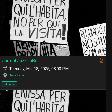
Jam al JazzTaBé
Tuesday, Mar 18, 2025, 08:00 PM
JazzTaBe
Música