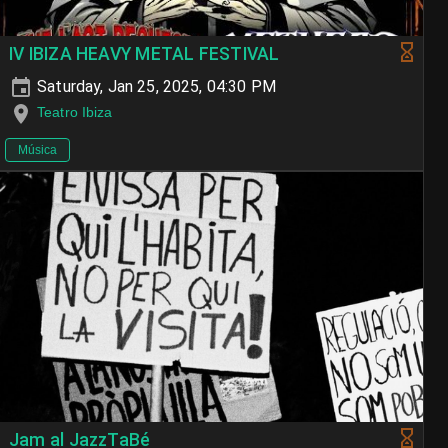
IV IBIZA HEAVY METAL FESTIVAL
Saturday, Jan 25, 2025, 04:30 PM
Teatro Ibiza
Música
Jam al JazzTaBé