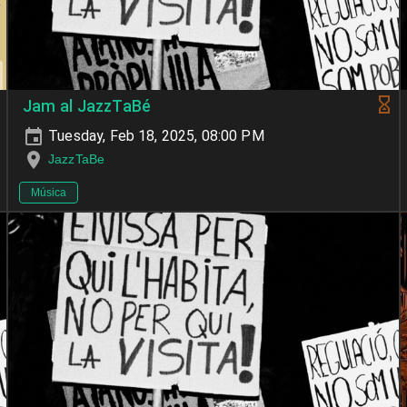
Jam al JazzTaBé
Tuesday, Feb 18, 2025, 08:00 PM
JazzTaBe
Música