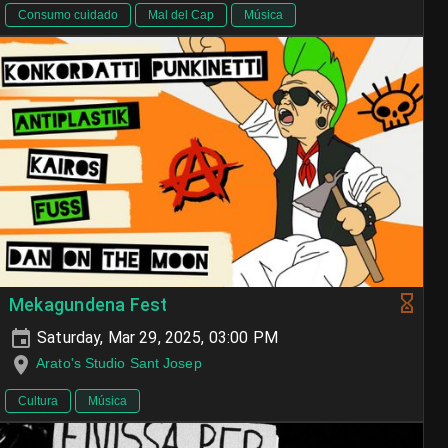
Consumo cuidado
Mal del Cap
Música
Mekagundena Fest
Saturday, Mar 29, 2025, 03:00 PM
Arato's Studio Sant Josep
Cultura
Música