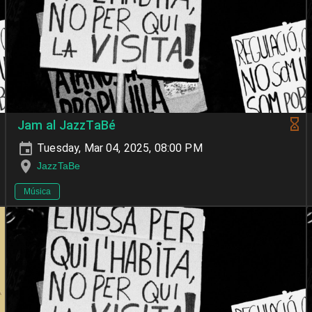
Jam al JazzTaBé
Tuesday, Mar 04, 2025, 08:00 PM
JazzTaBe
Música