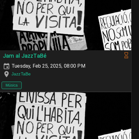
Jam al JazzTaBé
Tuesday, Feb 25, 2025, 08:00 PM
JazzTaBe
Música