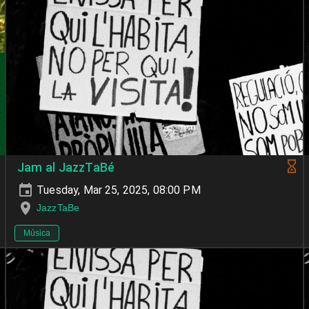
Jam al JazzTaBé
Tuesday, Mar 25, 2025, 08:00 PM
JazzTaBe
Música