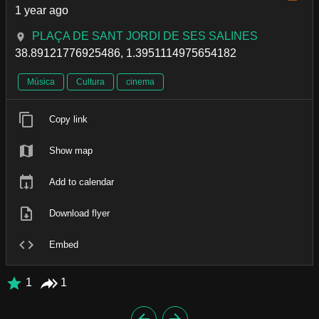
1 year ago
PLAÇA DE SANT JORDI DE SES SALINES
38.89121776925486, 1.3951114975654182
Música
Cultura
cinema
Copy link
Show map
Add to calendar
Download flyer
Embed
1
1