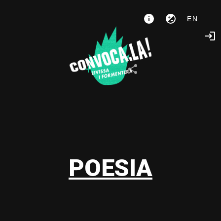
EN
POESIA