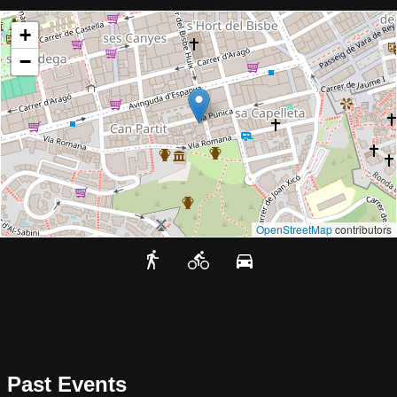
+
−
OpenStreetMap
contributors
Past Events