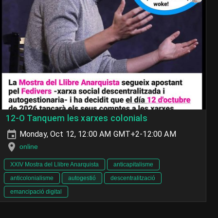
12-O Tanquem les xarxes colonials
Monday, Oct 12, 12:00 AM GMT+2-12:00 AM
online
XXIV Mostra del Llibre Anarquista
anticapitalisme
anticolonialisme
autogestió
descentralització
emancipació digital