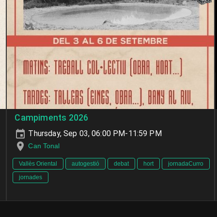
Campiments 2026
Thursday, Sep 03, 06:00 PM-11:59 PM
Can Tonal
Vallès Oriental
autogestió
debat
hort
jornadaCurro
jornades