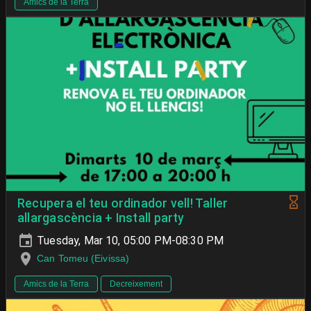
Amics de la Terra
Recupera el teu ordinador vell! Taller
allargascència + Install party
Tuesday, Mar 10, 05:00 PM-08:30 PM
Can Tomeu (Eivissa)
Amics de la Terra
Decreixement