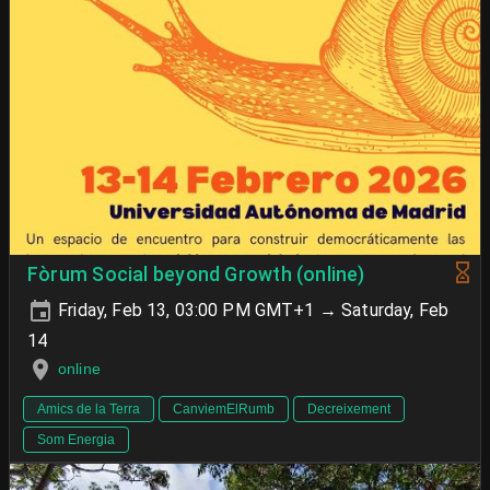
Fòrum Social beyond Growth (online)
Friday, Feb 13, 03:00 PM GMT+1 → Saturday, Feb
14
online
Amics de la Terra
CanviemElRumb
Decreixement
Som Energia