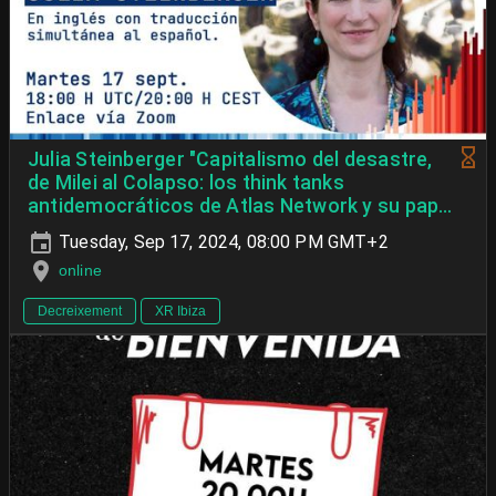
Julia Steinberger "Capitalismo del desastre,
de Milei al Colapso: los think tanks
antidemocráticos de Atlas Network y su papel
en la desinformación climática y la política
Tuesday, Sep 17, 2024, 08:00 PM GMT+2
neoliberal."
online
Decreixement
XR Ibiza