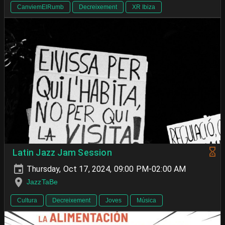
CanviemElRumb
Decreixement
XR Ibiza
Latin Jazz Jam Session
Thursday, Oct 17, 2024, 09:00 PM-02:00 AM
JazzTaBe
Cultura
Decreixement
Joves
Música