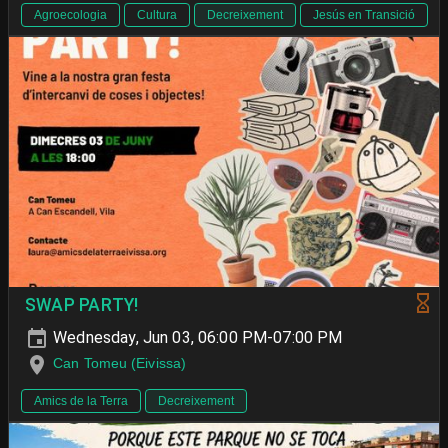
Agroecologia
Cultura
Decreixement
Jesús en Transició
SWAP PARTY!
Wednesday, Jun 03, 06:00 PM-07:00 PM
Can Tomeu (Eivissa)
Amics de la Terra
Decreixement