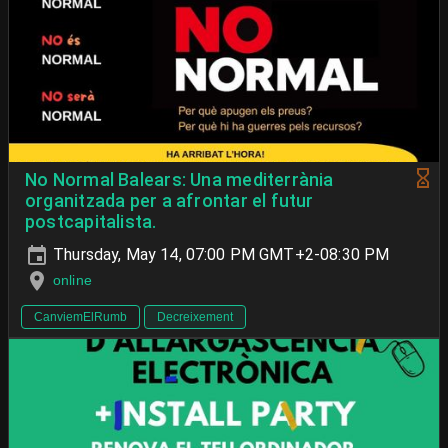
No Normal Balears: Una mediterrània
organitzada per a afrontar el futur
postcapitalista.
Thursday, May 14, 07:00 PM GMT+2-08:30 PM
online
CanviemElRumb
Decreixement