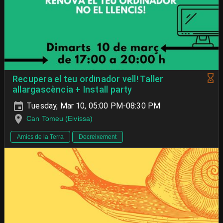
Recupera el teu ordinador vell! Taller
allargascència + Install party
Tuesday, Mar 10, 05:00 PM-08:30 PM
Can Tomeu (Eivissa)
Amics de la Terra
Decreixement