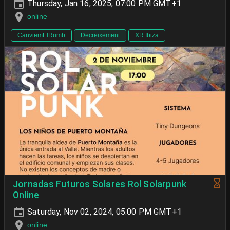
Thursday, Jan 16, 2025, 07:00 PM GMT+1
online
CanviemElRumb
Decreixement
XR Ibiza
Jornadas Futuros Solares Rol Solarpunk
Online
Saturday, Nov 02, 2024, 05:00 PM GMT+1
online