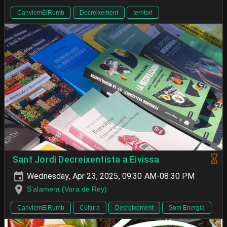
CanviemElRumb
Decreixement
territori
Sant Jordi Decreixentista a Eivissa
Wednesday, Apr 23, 2025, 09:30 AM-08:30 PM
S'alamera (Vara de Rey)
CanviemElRumb
Cultura
Decreixement
Som Energia