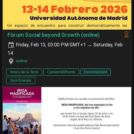
Fòrum Social beyond Growth (online)
Friday, Feb 13, 03:00 PM GMT+1 → Saturday, Feb
14
online
Amics de la Terra
CanviemElRumb
Decreixement
Som Energia